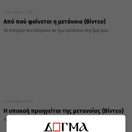
31 Οκτωβρίου 2025
Από πού φαίνεται η μετάνοια (Βίντεο)
Τα στοιχεία που δείχνουν αν έχω μετάνοια στη ζωή μου
20 Οκτωβρίου 2025
Η υπακοή προηγείται της μετανοίας (Βίντεο)
Υπακοή και μετάνοια: πώς συνδέονται