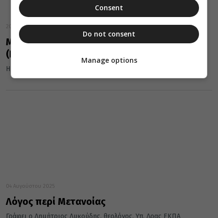
Consent
20 Σεπτεμβρίου 2025
Do not consent
Μην αφήνεις τη διάθεση της μετανοίας
(Βίντεο)
Manage options
Η προαίρεση και η μετάνοια
04 Αυγούστου 2025
Λόγος περί Μετανοίας
Γράφει ο Δημήτριος Λυκούδης, θεολόγος, Υπ. Δρας ΕΚΠΑ