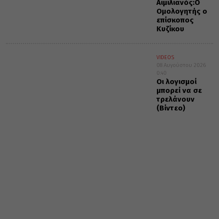
Αιμιλιανός:Ο
Ομολογητής ο
επίσκοπος
Κυζίκου
VIDEOS
08 Αυγούστου 2026
0:40
Οι λογισμοί
μπορεί να σε
τρελάνουν
(Βίντεο)