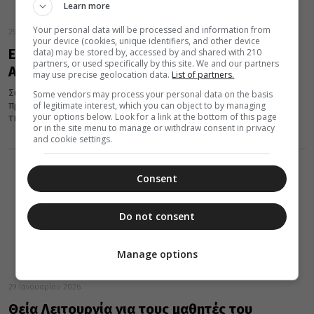
Learn more
Your personal data will be processed and information from
29 Ιανουαρίου 2026
your device (cookies, unique identifiers, and other device
Εκδρομή Κατηχητικών Συνάξεων της
data) may be stored by, accessed by and shared with 210
partners, or used specifically by this site. We and our partners
Αλεξανδρούπολης
may use precise geolocation data.
List of partners.
Σας ενημερώνουμε ότι, την Κυριακή 8 Φεβρουαρίου 2026 θα
Some vendors may process your personal data on the basis
of legitimate interest, which you can object to by managing
πραγματοποιηθεί η 2η εκδρομή των Κατηχητικών Συνάξεων για
your options below. Look for a link at the bottom of this page
την χρονιά...
or in the site menu to manage or withdraw consent in privacy
and cookie settings.
Consent
Do not consent
Manage options
29 Ιανουαρίου 2026
Θεία Λειτουργία για τους μαθητές του