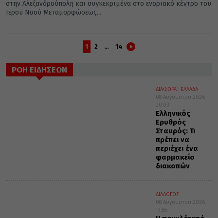
στην Αλεξανδρούπολη και συγκεκριμένα στο ενοριακό κέντρο του
Ιερού Ναού Μεταμορφώσεως...
1
2
…
14
ΡΟΗ ΕΙΔΗΣΕΩΝ
ΔΙΑΦΟΡΑ
ΕΛΛΑΔΑ
08 Αυγούστου 2026
20:03
Ελληνικός
Ερυθρός
Σταυρός: Τι
πρέπει να
περιέχει ένα
φαρμακείο
διακοπών
ΔΙΑΛΟΓΟΣ
08 Αυγούστου 2026
19:56