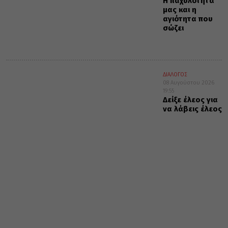
Η παχυλότητά
μας και η
αγιότητα που
σώζει
ΔΙΑΛΟΓΟΣ
08 Αυγούστου 2026
19:55
Δείξε έλεος για
να λάβεις έλεος