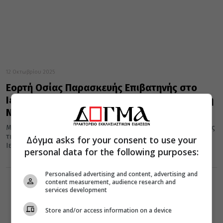
12 Οκτωβρίου 2025
Εορτή Οσίας Παρασκευής Επιβατηνής στο
Ιερό Παρεκκλήσιο της Αγίας Παρασκευής στη
Ν. Ιωνία
Με την ευκαιρία της εορτής της Οσίας Μητρός ημών Παρασκευής
της Επιβατηνής, Προστάτιδος των Βαλκανίων, πανηγυρίζει το
Δόγμα asks for your consent to use your
Ιερό Μητροπολιτικό...
personal data for the following purposes:
Personalised advertising and content, advertising and
content measurement, audience research and
services development
Store and/or access information on a device