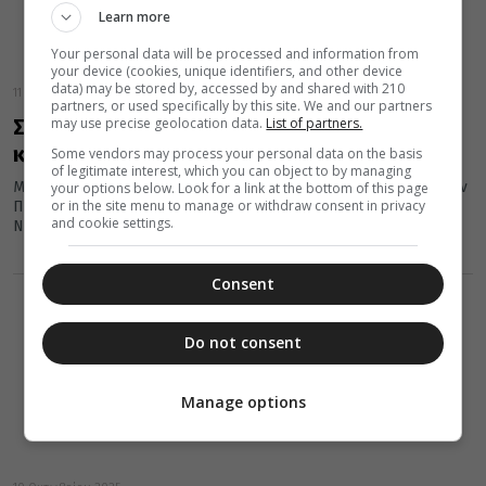
Learn more
Your personal data will be processed and information from
your device (cookies, unique identifiers, and other device
data) may be stored by, accessed by and shared with 210
11 Οκτωβρίου 2025
partners, or used specifically by this site. We and our partners
may use precise geolocation data.
List of partners.
Σύναξη κατηχητών και συνεργατών
κατηχητικού έργου στην Ι.Μ. Νέας Ιωνίας
Some vendors may process your personal data on the basis
of legitimate interest, which you can object to by managing
Με την ευκαιρία της ενάρξεως της νέας κατηχητικής χρονιάς, την
your options below. Look for a link at the bottom of this page
or in the site menu to manage or withdraw consent in privacy
Πέμπτη 9 Οκτωβρίου 2026, ο Σεβασμιώτατος Μητροπολίτης
and cookie settings.
Νέας Ιωνίας,...
Consent
Do not consent
Manage options