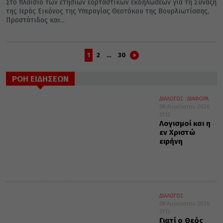
Στο πλαίσιο των ετήσιων εορταστικών εκδηλώσεων για τη Σύναξη
της Ιεράς Εικόνος της Υπεραγίας Θεοτόκου της Βουρλιωτίσσης,
Προστάτιδος και...
1
2
…
30
ΡΟΗ ΕΙΔΗΣΕΩΝ
ΔΙΑΛΟΓΟΣ
ΔΙΑΦΟΡΑ
08 Αυγούστου 2026
21:12
Λογισμοί και η
εν Χριστώ
ειρήνη
ΔΙΑΛΟΓΟΣ
08 Αυγούστου 2026
21:12
Γιατί ο Θεός