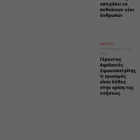
επιτρέπει να
πεθαίνουν νέοι
άνθρωποι
ΔΙΑΛΟΓΟΣ
08 Αυγούστου 2026
21:11
Γέροντας
Αιμιλιανός
Σιμωνοπετρίτης:
Ο εγωισμός
είναι λάθος
στην κρίση της
νοήσεως