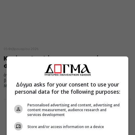
05 Φεβρουαρίου 2026
Κοπή της βασιλόπιτας του Γενικού
Φιλοπτώχου Ταμείου Καρδίτσας
άνθρωπο πραγματοποιήθηκε η ετήσια εκδήλωση κοπής της
βασιλόπιτας του Γενικού Φιλοπτώχου Ταμείου της Ιεράς
Δόγμα asks for your consent to use your
Μητρόπολης Θεσσαλιώτιδος και Φαναριοφερσάλων, το...
personal data for the following purposes:
Personalised advertising and content, advertising and
content measurement, audience research and
services development
Store and/or access information on a device