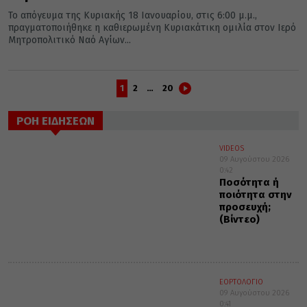
Το απόγευμα της Κυριακής 18 Ιανουαρίου, στις 6:00 μ.μ.,
πραγματοποιήθηκε η καθιερωμένη Κυριακάτικη ομιλία στον Ιερό
Μητροπολιτικό Ναό Αγίων...
1
2
…
20
ΡΟΗ ΕΙΔΗΣΕΩΝ
VIDEOS
09 Αυγούστου 2026
0:42
Ποσότητα ή
ποιότητα στην
προσευχή;
(Βίντεο)
ΕΟΡΤΟΛΟΓΙΟ
09 Αυγούστου 2026
0:41