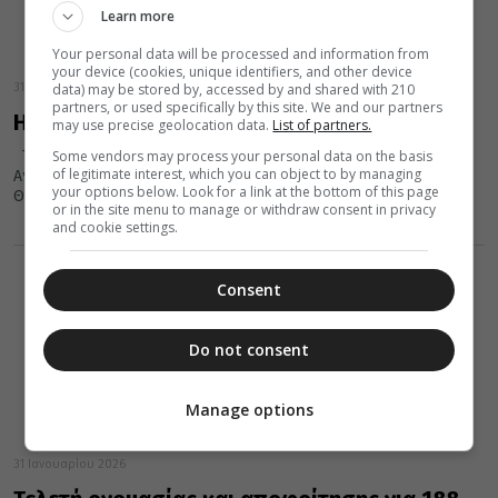
Learn more
Your personal data will be processed and information from
your device (cookies, unique identifiers, and other device
data) may be stored by, accessed by and shared with 210
31 Ιανουαρίου 2026
partners, or used specifically by this site. We and our partners
Η Εορτή των Τριών Ιεραρχών στην Καρδίτσα
may use precise geolocation data.
List of partners.
Some vendors may process your personal data on the basis
Την Παρασκευή 30 Ιανουαρίου 2026, εορτή της Συνάξεως των
of legitimate interest, which you can object to by managing
Αγίων Τριών Ιεραρχών, Μεγάλου Βασιλείου, Γρηγορίου του
your options below. Look for a link at the bottom of this page
Θεολόγου και Ιωάννου...
or in the site menu to manage or withdraw consent in privacy
and cookie settings.
Consent
Do not consent
Manage options
31 Ιανουαρίου 2026