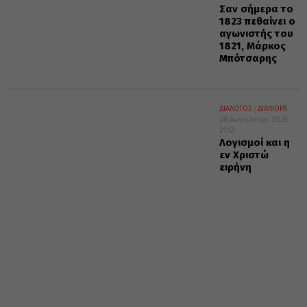
Σαν σήμερα το
1823 πεθαίνει ο
αγωνιστής του
1821, Μάρκος
Μπότσαρης
ΔΙΑΛΟΓΟΣ
ΔΙΑΦΟΡΑ
08 Αυγούστου 2026
21:12
Λογισμοί και η
εν Χριστώ
ειρήνη