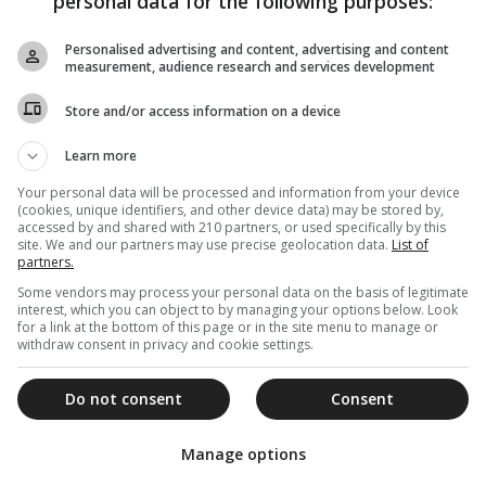
personal data for the following purposes:
Ο Σεβασμιώτατος εξέφρασε τη χαρά του για την
επίσκεψη στο Εργαστήρι «το οποίο ήδη έχει
καταγράψει μία λαμπρή ιστορία στην...
Personalised advertising and content, advertising and content
measurement, audience research and services development
Store and/or access information on a device
01 Σεπτεμβρίου 2023
Learn more
Ο Αιτωλίας Δαμασκηνός στο αρχαίο
Your personal data will be processed and information from your device
θέατρο Πλευρώνας
(cookies, unique identifiers, and other device data) may be stored by,
accessed by and shared with 210 partners, or used specifically by this
Ο τόπος μας είναι κατάσπαρτος από μνημεία, τα οποία
site. We and our partners may use precise geolocation data.
List of
γνωρίζετε καλύτερα εσείς οι αρχαιολόγοι. Και αποτελεί
partners.
ιδιαίτερη ικανοποίηση ότι...
Some vendors may process your personal data on the basis of legitimate
interest, which you can object to by managing your options below. Look
for a link at the bottom of this page or in the site menu to manage or
withdraw consent in privacy and cookie settings.
30 Αυγούστου 2023
Do not consent
Consent
Η εορτή του Τιμίου Προδρόμου στον
Πρόδρομο Ξηρομέρου και την
Manage options
Ανάληψη Τριχωνίδος (ΦΩΤΟ)