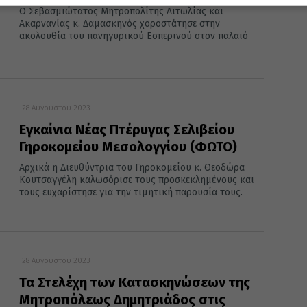
Ο Σεβασμιώτατος Μητροπολίτης Αιτωλίας και
Ακαρνανίας κ. Δαμασκηνός χοροστάτησε στην
ακολουθία του πανηγυρικού Εσπερινού στον παλαιό
28 Αυγούστου 2023
Εγκαίνια Νέας Πτέρυγας Σελιβείου
Γηροκομείου Μεσολογγίου (ΦΩΤΟ)
Αρχικά η Διευθύντρια του Γηροκομείου κ. Θεοδώρα
Κουτσαγγέλη καλωσόρισε τους προσκεκλημένους και
τους ευχαρίστησε για την τιμητική παρουσία τους.
28 Αυγούστου 2023
Τα Στελέχη των Κατασκηνώσεων της
Μητροπόλεως Δημητριάδος στις