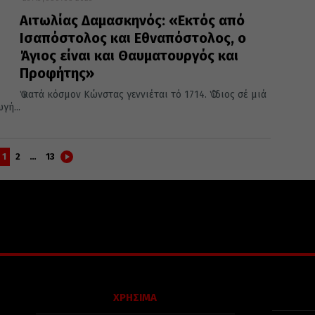
Αιτωλίας Δαμασκηνός: «Εκτός από
Ισαπόστολος και Εθναπόστολος, ο
Άγιος είναι και Θαυματουργός και
Προφήτης»
Ὁ κατά κόσμον Κώνστας γεννιέται τό 1714. Ὁ ἴδιος σέ μιά
γή...
1
2
…
13
ΧΡΗΣΙΜΑ