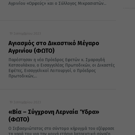
Αγρινίου «Ορφεύς» και ο Σύλλογος Μικρασιατών...
19 Σεπτεμβρίου 2023
Αγιασμός στο Δικαστικό Μέγαρο
Αγρινίου (ΦΩΤΟ)
Παρέστησαν η νέα Πρόεδρος Εφετών κ. Σμαραγδή
Κατσουλάκου, ο Εισαγγελέας Πρωτοδικών, οι Δικαστές
Εφέτες, Εισαγγελικοί Λειτουργοί, ο Πρόεδρος
Πρωτοδικών,...
19 Σεπτεμβρίου 2023
«Βία – Σύγχρονη Λερναία Ύδρα»
(ΦΩΤΟ)
Ο Σεβασμιώτατος στο σύντομο κήρυγμά του εξέφρασε
τη χαρά του για την κοινή ετήσια λατρευτική σύναξη