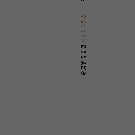
VIDEOS
ΔΙΑΦΟΡΑ
08
Αυγούστου
2026
18:22
Μπορώ
να
κοινωνήσω
χωρίς
Εξομολόγηση;
(Βίντεο)