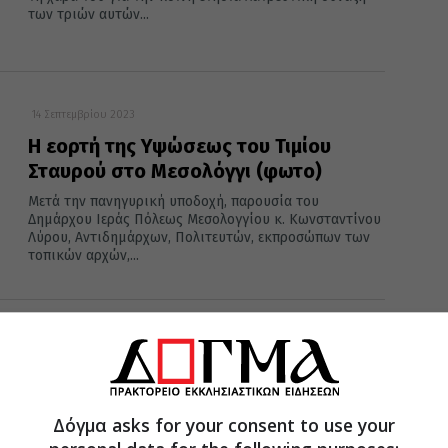
των τριών αυτών...
14 Σεπτεμβρίου 2023
Η εορτή της Υψώσεως του Τιμίου
Σταυρού στο Μεσολόγγι (φωτο)
Μετά την πανηγυρική υποδοχή, παρουσία του
Δημάρχου Ιεράς Πόλεως Μεσολογγίου κ. Κωνσταντίνου
Λύρου, Αντιδημάρχων, Πολιτευτών, εκπροσώπων των
τοπικών αρχών,...
14 Σεπτεμβρίου 2023
Αγιασμός νέας εκπαιδευτικής χρονιάς
στο Εργαστήρι «Παναγία Ελεούσα»
στο Μεσολόγγι
Δόγμα asks for your consent to use your