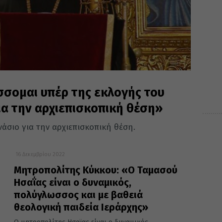
σομαι υπέρ της εκλογής του
α την αρχιεπισκοπική θέση»
άσιο για την αρχιεπισκοπική θέση.
16 Δεκεμβρίου 2022
Μητροπολίτης Κύκκου: «Ο Ταμασού
Ησαΐας είναι ο δυναμικός,
πολύγλωσσος και με βαθειά
θεολογική παιδεία Ιεράρχης»