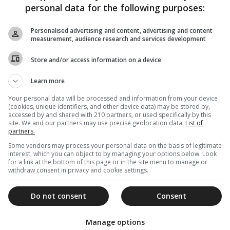
τελεσθεί παράκληση και δέηση για να έρθει βροχή - Θα
personal data for the following purposes:
λιτανεύσουν...
Personalised advertising and content, advertising and content
measurement, audience research and services development
Store and/or access information on a device
28 Αυγούστου 2013
Ο Πρέσβης των Η.Π.Α στην Κύπρο
Learn more
επισκέφθηκε την Ιερά Μονή Κύκκου
Your personal data will be processed and information from your device
Προσκυνηματική επίσκεψη στην Ιερά Μονή Κύκκου
(cookies, unique identifiers, and other device data) may be stored by,
πραγματοποίησε το περασμένο σαββατοκύριακο ο
accessed by and shared with 210 partners, or used specifically by this
Πρέσβης των Η.Π.Α στη Λευκωσία κ. John Koenig,...
site. We and our partners may use precise geolocation data.
List of
partners.
Some vendors may process your personal data on the basis of legitimate
interest, which you can object to by managing your options below. Look
for a link at the bottom of this page or in the site menu to manage or
withdraw consent in privacy and cookie settings.
15 Ιουλίου 2013
Κύκκου:Πρέπει να επιστρέψουμε πισω
Do not consent
Consent
στα χαμένα μας χώματα
«Στο χέρι μας είναι, με την χάρη του Θεού, να
Manage options
φροντίσουμε να προκόψουμε και να προσπαθήσουμε να