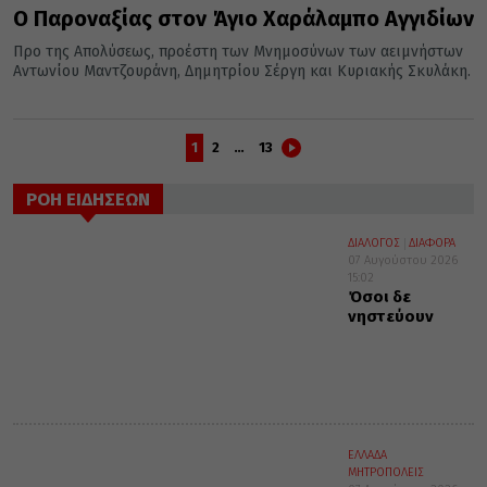
Ο Παροναξίας στον Άγιο Χαράλαμπο Αγγιδίων
Προ της Απολύσεως, προέστη των Μνημοσύνων των αειμνήστων
Αντωνίου Μαντζουράνη, Δημητρίου Σέργη και Κυριακής Σκυλάκη.
1
2
…
13
ΡΟΗ ΕΙΔΗΣΕΩΝ
ΔΙΑΛΟΓΟΣ
ΔΙΑΦΟΡΑ
07 Αυγούστου 2026
15:02
Όσοι δε
νηστεύουν
ΕΛΛΑΔΑ
ΜΗΤΡΟΠΟΛΕΙΣ