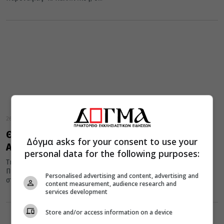
26 Νοεμβρίου 2024
Θυρανοίξια και Εσπερινός στην Αγία
Δόγμα asks for your consent to use your
Αικατερίνη στο Ακρωτήρι Κυνιδάρου Νάξου
personal data for the following purposes:
Την Ακολουθία των Θυρανοιξίων τέλεσε ο Σεβασμιώτατος
Ποιμενάρχης μας την Κυριακή 24 Νοεμβρίου 2024 το απόγευμα,
Personalised advertising and content, advertising and
στο νέο Ιερό...
content measurement, audience research and
services development
Store and/or access information on a device