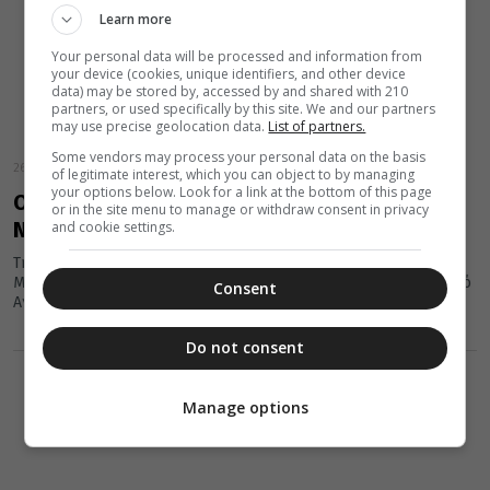
Learn more
Your personal data will be processed and information from
your device (cookies, unique identifiers, and other device
data) may be stored by, accessed by and shared with 210
partners, or used specifically by this site. We and our partners
may use precise geolocation data.
List of partners.
Some vendors may process your personal data on the basis
26 Νοεμβρίου 2024
of legitimate interest, which you can object to by managing
your options below. Look for a link at the bottom of this page
Ο Παροναξίας στον Άγιο Νικόδημο πόλεως
or in the site menu to manage or withdraw consent in privacy
Νάξου
and cookie settings.
Την Κυριακή 24 Νοεμβρίου 2024 το πρωί, ο Σεβασμιώτατος
Μητροπολίτης μας κ. Καλλίνικος μετέβη στον Ιερό Ενοριακό Ναό
Consent
Αγίου...
Do not consent
Manage options