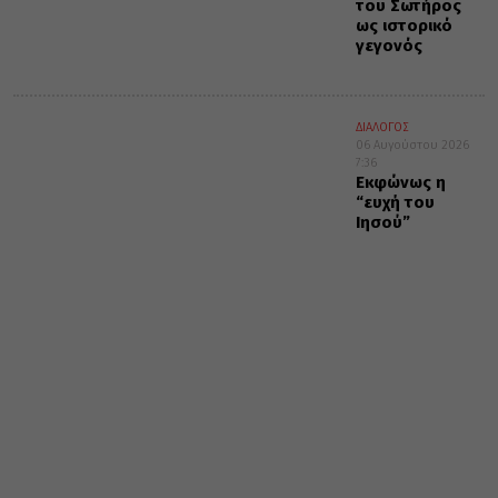
του Σωτήρος
ως ιστορικό
γεγονός
ΔΙΑΛΟΓΟΣ
06 Αυγούστου 2026
7:36
Εκφώνως η
“ευχή του
Ιησού”