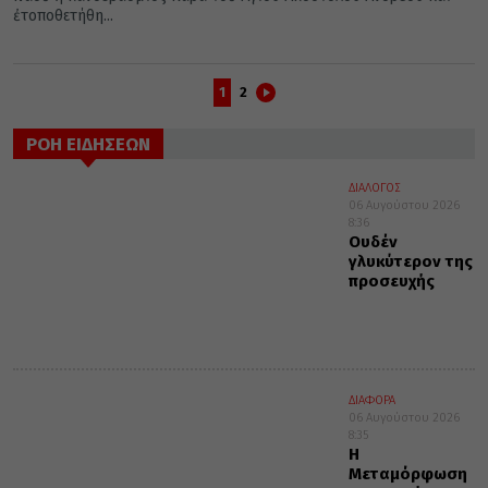
ἐτοποθετήθη...
1
2
ΡΟΗ ΕΙΔΗΣΕΩΝ
ΔΙΑΛΟΓΟΣ
06 Αυγούστου 2026
8:36
Ουδέν
γλυκύτερον της
προσευχής
ΔΙΑΦΟΡΑ
06 Αυγούστου 2026
8:35
Η
Μεταμόρφωση