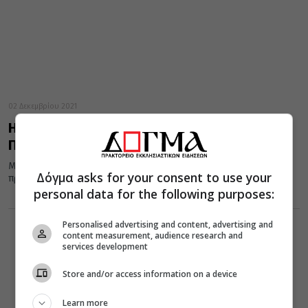
02 Δεκεμβρίου 2021
Η εορτή του Αγίου Αποστόλου Ανδρέου στην
Πάτρα (ΦΩΤΟ)
Μετά την Θεία Λειτουργία ετελέσθη η Δοξολογία και εν συνεχεία
Δόγμα asks for your consent to use your
πραγματοποιήθηκε η Λιτανεία της Αγίας Κάρας και της Ιεράς...
personal data for the following purposes:
Personalised advertising and content, advertising and
content measurement, audience research and
services development
Store and/or access information on a device
Learn more