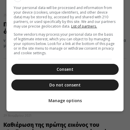
Your personal data will be processed and information from
your device (cookies, unique identifiers, and other device
29 Νοεμβρίου 2021
data) may be stored by, accessed by and shared with 210
partners, or used specifically by this site. We and our partners
Πατρών Χρυσόστομος: «Να δοθεί σε οδό το
may use precise geolocation data.
List of partners.
όνομα της Παναγιώτας Λάζαρη”
Some vendors may process your personal data on the basis
of legitimate interest, which you can object to by managing
ν ἢταν ἡ εὐγνωμοσύνη ἂνθη αἰσθητά, θά εἶχε στρωθῇ ὃλη ἡ Πάτρα
your options below. Look for a link at the bottom of this page
μέ τά ρόδα τῆς εὐγνωμοσύνης ἑκατοντάδων παιδιῶν...
or in the site menu to manage or withdraw consent in privacy
and cookie settings.
Consent
Do not consent
Manage options
29 Νοεμβρίου 2021
Καθιέρωση της πρώτης εικόνος του