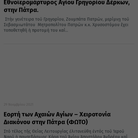
Εθνοϊερομάρτυρος Αγίου Γρηγορίου Δέρκων,
στην Πάτρα.
Στήν γενέτειρα τοῦ Γρηγορίου, Ζουμπάτα Πατρῶν, μερίμνῃ τοῦ
Σεβασμιωτάτου Μητροπολίτου Πατρῶν κ.κ. Χρυσοστόμου ἒχει
τοποθετηθῆ ἡ προτομή του καί...
29 Νοεμβρίου 2021
Εορτή των Αχαιών Αγίων – Χειροτονία
Διακόνου στην Πάτρα (ΦΩΤΟ)
Στό τέλος τῆς Θείας Λειτουργίας ἐλιτανεύθη ἐντός τοῦ Ἱεροῦ
Ναοῦ ἡ πανσεβάσμιος Κάρα τοῦ Ἁγίου Ἀποστόλου Ἀνδρέου καί