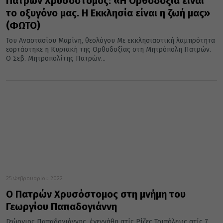
Πατρών Χρυσόστομος: «Η Ορθοδοξία είναι
το οξυγόνο μας. Η Εκκλησία είναι η ζωή μας»
(ΦΩΤΟ)
Του Αναστασίου Μαρίνη, θεολόγου Με εκκλησιαστική λαμπρότητα
εορτάστηκε η Κυριακή της Ορθοδοξίας στη Μητρόπολη Πατρών.
Ο Σεβ. Μητροπολίτης Πατρών...
25 Φεβρουαρίου 2022
Ο Πατρών Χρυσόστομος στη μνήμη του
Γεωργίου Παπαδογιάννη
Γεώργιος Παπαδογιάννης, ἐγεννήθη στίς Ρίζες Τριπόλεως στίς 7