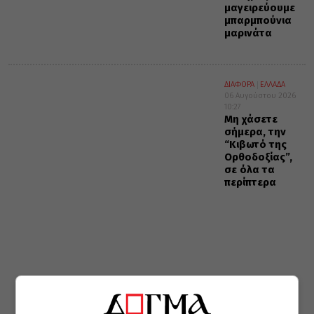
μαγειρεύουμε
μπαρμπούνια
μαρινάτα
ΔΙΑΦΟΡΑ
ΕΛΛΑΔΑ
06 Αυγούστου 2026
10:27
Μη χάσετε
σήμερα, την
“Κιβωτό της
Ορθοδοξίας”,
σε όλα τα
περίπτερα