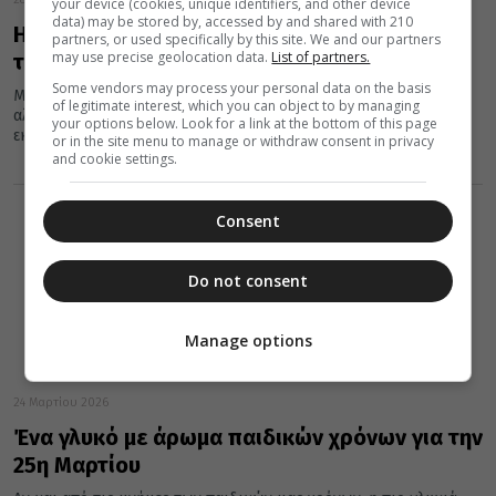
your device (cookies, unique identifiers, and other device
data) may be stored by, accessed by and shared with 210
Η καλύτερη συνταγή για σαρακοστιανό
partners, or used specifically by this site. We and our partners
may use precise geolocation data.
List of partners.
τσουρέκι!
Some vendors may process your personal data on the basis
Μπορεί να υπάρξει τσουρέκι το οποίο να είναι νηστίσιμο; Η
of legitimate interest, which you can object to by managing
αλήθεια είναι ότι όχι μόνο υπάρχει, αλλά και σίγουρα θα
your options below. Look for a link at the bottom of this page
εκπλαγείτε...
or in the site menu to manage or withdraw consent in privacy
and cookie settings.
Consent
Do not consent
Manage options
24 Μαρτίου 2026
Ένα γλυκό με άρωμα παιδικών χρόνων για την
25η Μαρτίου