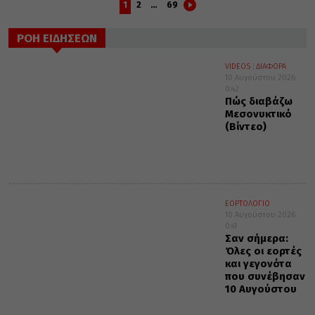
1
2
…
69
ΡΟΗ ΕΙΔΗΣΕΩΝ
VIDEOS
ΔΙΑΦΟΡΑ
10 Αυγούστου 2026
0:42
Πώς διαβάζω
Μεσονυκτικό
(Βίντεο)
ΕΟΡΤΟΛΟΓΙΟ
10 Αυγούστου 2026
0:41
Σαν σήμερα:
Όλες οι εορτές
και γεγονότα
που συνέβησαν
10 Αυγούστου