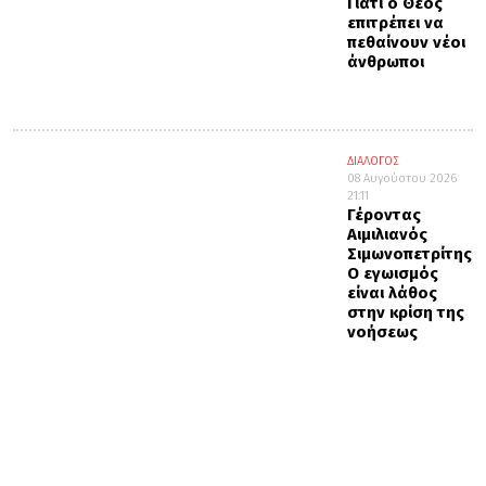
Γιατί ο Θεός
επιτρέπει να
πεθαίνουν νέοι
άνθρωποι
ΔΙΑΛΟΓΟΣ
08 Αυγούστου 2026
21:11
Γέροντας
Αιμιλιανός
Σιμωνοπετρίτης:
Ο εγωισμός
είναι λάθος
στην κρίση της
νοήσεως