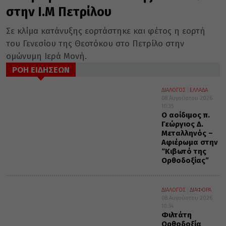
στην Ι.Μ Πετρίλου
Σε κλίμα κατάνυξης εoρτάστηκε και φέτος η εορτή
του Γενεσίου της Θεοτόκου στο Πετρίλο στην
ομώνυμη Ιερά Μονή.
ΡΟΗ ΕΙΔΗΣΕΩΝ
ΔΙΑΛΟΓΟΣ
ΕΛΛΑΔΑ
08 Αυγούστου 2026
10:35
Ο αοίδιμος π.
Γεώργιος Δ.
Μεταλληνός –
Αφιέρωμα στην
“Κιβωτό της
Ορθοδοξίας”
ΔΙΑΛΟΓΟΣ
ΔΙΑΦΟΡΑ
08 Αυγούστου 2026
10:34
Φιλτάτη
Ορθοδοξία