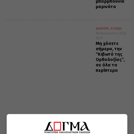
μπαρμπούνια
μαρινάτα
ΔΙΑΦΟΡΑ
ΕΛΛΑΔΑ
06 Αυγούστου 2026
10:27
Μη χάσετε
σήμερα, την
“Κιβωτό της
Ορθοδοξίας”,
σε όλα τα
περίπτερα