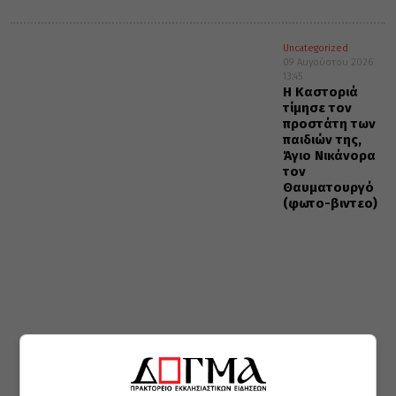
Uncategorized
09 Αυγούστου 2026
13:45
Η Καστοριά
τίμησε τον
προστάτη των
παιδιών της,
Άγιο Νικάνορα
τον
Θαυματουργό
(φωτο-βιντεο)