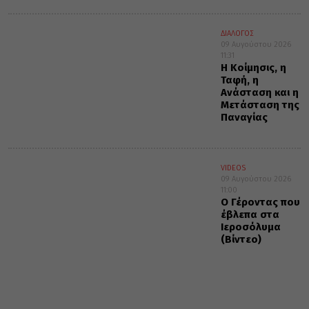
ΔΙΑΛΟΓΟΣ
09 Αυγούστου 2026
11:31
Η Κοίμησις, η
Ταφή, η
Ανάσταση και η
Μετάσταση της
Παναγίας
VIDEOS
09 Αυγούστου 2026
11:00
Ο Γέροντας που
έβλεπα στα
Ιεροσόλυμα
(Βίντεο)