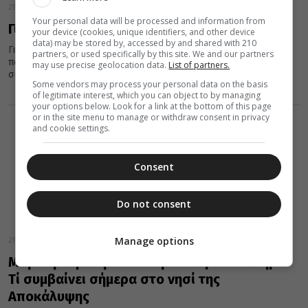
21 Απριλίου 2022
Your personal data will be processed and information from
Γιατί ονομάζεται «Μυστικός Δείπνος»
your device (cookies, unique identifiers, and other device
data) may be stored by, accessed by and shared with 210
Γιατί άραγε ο Δείπνος της Μεγάλης Πέμπτης, εκείνος που
partners, or used specifically by this site. We and our partners
παρέθεσε στους μαθητές του ο Χριστός, όταν θέλησε να
may use precise geolocation data.
List of partners.
συνφάγουν...
Some vendors may process your personal data on the basis
of legitimate interest, which you can object to by managing
your options below. Look for a link at the bottom of this page
or in the site menu to manage or withdraw consent in privacy
and cookie settings.
Consent
Do not consent
Manage options
21 Απριλίου 2022
Μεγάλη Πέμπτη – Τελετή του Ιερού Νιπτήρα:
Τί συμβαίνει σήμερα στο νησί της
Αποκάλυψης