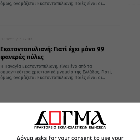
όμως, ονομάζεται Εκατονταπυλιανή; Ποιές είναι οι...
19 Οκτωβρίου 2019
Εκατονταπυλιανή: Γιατί έχει μόνο 99
φανερές πύλες
Η Παναγία Εκατονταπυλιανή, είναι ένα από τα
σημαντικότερα χριστιανικά μνημεία της Ελλάδας. Γιατί,
όμως, ονομάζεται Εκατονταπυλιανή; Ποιές είναι οι...
12 Αυγούστου 2019
Εκατονταπυλιανή: Γιατί έχει μόνο 99
φανερές πύλες – Γιατί η εκατοστή
Δόγμα asks for your consent to use your
παραμένει αόρατη