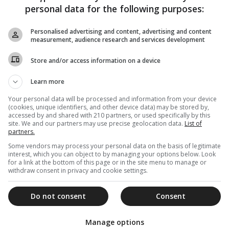
personal data for the following purposes:
Η Παναγία Εκατονταπυλιανή, είναι ένα από τα
σημαντικότερα χριστιανικά μνημεία της Ελλάδας. Γιατί,
Personalised advertising and content, advertising and content
όμως, ονομάζεται Εκατονταπυλιανή; Ποιές είναι οι...
measurement, audience research and services development
Store and/or access information on a device
14 Ιουλίου 2019
Learn more
Εκατονταπυλιανή: Η Παναγία με τις 99
Your personal data will be processed and information from your device
φανερές πύλες – Γιατί μια παραμένει
(cookies, unique identifiers, and other device data) may be stored by,
accessed by and shared with 210 partners, or used specifically by this
αόρατη
site. We and our partners may use precise geolocation data.
List of
partners.
Η Παναγία Εκατονταπυλιανή, είναι ένα από τα
σημαντικότερα χριστιανικά μνημεία της Ελλάδας. Γιατί,
Some vendors may process your personal data on the basis of legitimate
όμως, ονομάζεται Εκατονταπυλιανή; Ποιές είναι οι...
interest, which you can object to by managing your options below. Look
for a link at the bottom of this page or in the site menu to manage or
withdraw consent in privacy and cookie settings.
Do not consent
Consent
09 Μαΐου 2019
Γιατί η Παναγία Εκατονταπυλιανή έχει
Manage options
μόνο 99 φανερές πύλες – Γιατί η μια