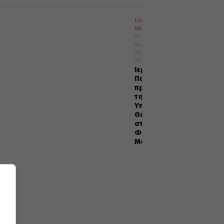
ΕΛΛΑΔΑ
ΜΗΤΡΟΠΟΛΕΙΣ
05
Αυγούστου
2026
20:29
Ιερά
Παράκληση
προς
την
Υπεραγία
Θεοτόκο
στα
Φαβριανά
Μονοφατσίου