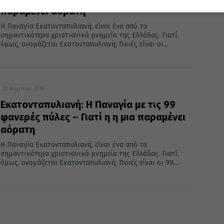
παραμένει αόρατη
Η Παναγία Εκατονταπυλιανή, είναι ένα από τα
σημαντικότερα χριστιανικά μνημεία της Ελλάδας. Γιατί,
όμως, ονομάζεται Εκατονταπυλιανή; Ποιές είναι οι...
27 Μαρτίου 2019
Εκατονταπυλιανή: Η Παναγία με τις 99
φανερές πύλες – Γιατί η η μια παραμένει
αόρατη
Η Παναγία Εκατονταπυλιανή, είναι ένα από τα
σημαντικότερα χριστιανικά μνημεία της Ελλάδας. Γιατί,
όμως, ονομάζεται Εκατονταπυλιανή; Ποιές είναι οι 99...