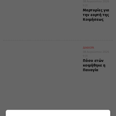
08 Αυγούστου 2026
9:31
Μαρτυρίες για
την εορτή της
Κοιμήσεως
ΔΙΑΦΟΡΑ
08 Αυγούστου 2026
9:31
Πόσο ετών
κοιμήθηκε η
Παναγία