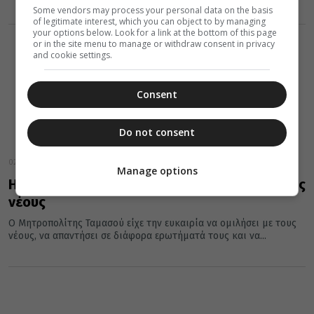
Some vendors may process your personal data on the basis
of legitimate interest, which you can object to by managing
your options below. Look for a link at the bottom of this page
or in the site menu to manage or withdraw consent in privacy
and cookie settings.
Consent
Do not consent
02 Νοεμβρίου 2022
Manage options
Η μέριμνα του Μητροπολίτη Ταμασού για τους
νέους
Ο Μητροπολίτης Ταμασού είχε την ευκαιρία να ομιλήσει με τους
νέους, να απαντήσει σε διάφορα ερωτήματά τους και να...