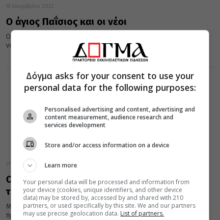
18 Δεκεμβρίου 2022
Ο άγιος Παΐσιος και οι νέοι
Ο Γέροντας Παΐσιος είχε ιδιαίτερη πνευματική σχέση με τους
νέους.
Δόγμα asks for your consent to use your
personal data for the following purposes:
Personalised advertising and content, advertising and
content measurement, audience research and
services development
Store and/or access information on a device
26 Νοεμβρίου 2022
Learn more
Ο Νέας Ιωνίας Γαβριήλ συναντά τους νέους
Your personal data will be processed and information from
your device (cookies, unique identifiers, and other device
της Μητροπόλεως
data) may be stored by, accessed by and shared with 210
partners, or used specifically by this site. We and our partners
Με τους νέους της Μητρόπολης Νέας Ιωνίας θα συναντηθεί την
may use precise geolocation data.
List of partners.
προσεχή Δευτέρα ο Μητροπολίτης Νέας Ιωνίας Γαβριήλ.