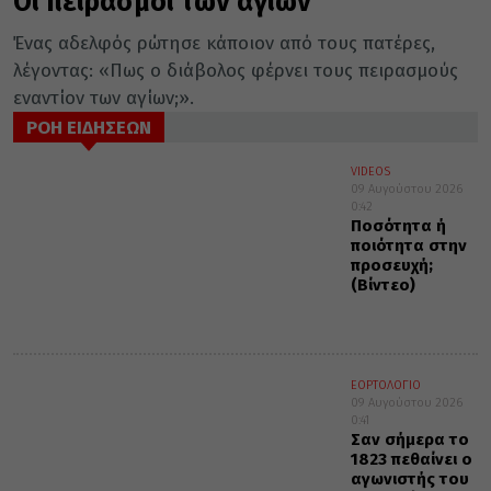
Οι πειρασμοί των αγίων
Ένας αδελφός ρώτησε κάποιον από τους πατέρες,
λέγοντας: «Πως ο διάβολος φέρνει τους πειρασμούς
εναντίον των αγίων;».
ΡΟΗ ΕΙΔΗΣΕΩΝ
VIDEOS
09 Αυγούστου 2026
0:42
Ποσότητα ή
ποιότητα στην
προσευχή;
(Βίντεο)
ΕΟΡΤΟΛΟΓΙΟ
09 Αυγούστου 2026
0:41
Σαν σήμερα το
1823 πεθαίνει ο
αγωνιστής του