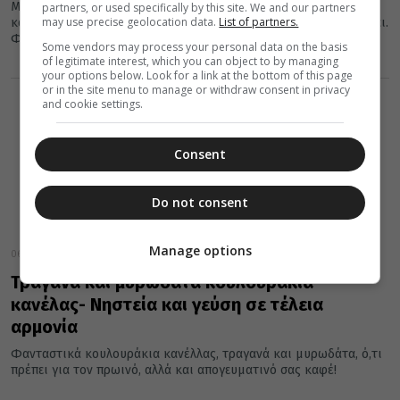
Μια συνταγή για ρεβυθοκεφτέδες νησιώτικους τόσο αφράτους
partners, or used specifically by this site. We and our partners
may use precise geolocation data.
List of partners.
και τόσο ωραίους, όσο ωραίο είναι το νησί απ' όπου προέρχονται.
Φτιάξτε...
Some vendors may process your personal data on the basis
of legitimate interest, which you can object to by managing
your options below. Look for a link at the bottom of this page
or in the site menu to manage or withdraw consent in privacy
and cookie settings.
Consent
Do not consent
Manage options
06 Απριλίου 2025
Τραγανά και μυρωδάτα κουλουράκια
κανέλας- Νηστεία και γεύση σε τέλεια
αρμονία
Φανταστικά κουλουράκια κανέλλας, τραγανά και μυρωδάτα, ό,τι
πρέπει για τον πρωινό, αλλά και απογευματινό σας καφέ!