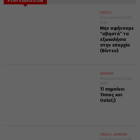
ΡΟΗ ΕΙΔΗΣΕΩΝ
VIDEOS
10 Αυγούστου 2026
13:10
Μην αφήνουμε
“σβηστά” τα
εξωκκλήσια
στην επαρχία
(Βίντεο)
ΔΙΑΦΟΡΑ
10 Αυγούστου 2026
13:09
Τί σημαίνει
Όσιος και
Οσία(;)
VIDEOS
ΔΙΑΦΟΡΑ
10 Αυγούστου 2026