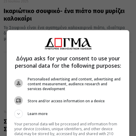
23 Ιουλίου 2025
Ικαριώτικο σουφικό- ένα πιάτο που μυρίζει
καλοκαίρι
Το Σουφικό είναι ένα αγαπημένο καλοκαιρινό πιάτο, ιδιαίτερα
διαδεδομένο στην Ικαρία, το νησί που φημίζεται για την
μακροζωία των...
Δόγμα asks for your consent to use your
personal data for the following purposes:
Personalised advertising and content, advertising and
content measurement, audience research and
services development
Store and/or access information on a device
14 Απριλίου 2025
Learn more
Σαρακοστιανοί ρεβυθοκεφτέδες από τη
Your personal data will be processed and information from
Σίφνο
your device (cookies, unique identifiers, and other device
data) may be stored by, accessed by and shared with 210