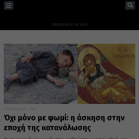
TOGGLE
NAVIGATION
ΠΑΡΑΣΚΕΥΉ, 07.08.2026
22 Μαΐου 2017
17:41
Όχι μόνο με ψωμί: η άσκηση στην
εποχή της κατανάλωσης