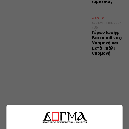
ιαματικός
ΔΙΑΛΟΓΟΣ
07 Αυγούστου 2026
7:36
Γέρων Ιωσήφ
Βατοπαιδινός:
Υπομονή και
μετά…πάλι
υπομονή