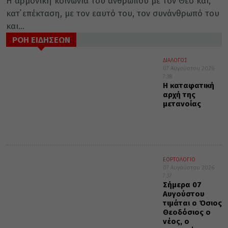
Η αρμονική κοινωνία του ανθρώπου με τον Θεό και,
κατ᾽ επέκταση, με τον εαυτό του, τον συνάνθρωπό του
και...
ΡΟΗ ΕΙΔΗΣΕΩΝ
ΔΙΑΛΟΓΟΣ
07 Αυγούστου 2026
7:38
Η καταφατική
αρχή της
μετανοίας
ΕΟΡΤΟΛΟΓΙΟ
07 Αυγούστου 2026
7:37
Σήμερα 07
Αυγούστου
τιμάται ο Όσιος
Θεοδόσιος ο
νέος, ο