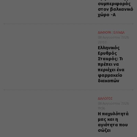
συμπεριφοράς
στον βαλκανικό
χώρο -Α΄
ΔΙΑΦΟΡΑ
ΕΛΛΑΔΑ
08 Αυγούστου 2026
20:03
Ελληνικός
Ερυθρός
Σταυρός: Τι
πρέπει να
περιέχει ένα
φαρμακείο
διακοπών
ΔΙΑΛΟΓΟΣ
08 Αυγούστου 2026
19:56
Η παχυλότητά
μας και η
αγιότητα που
σώζει