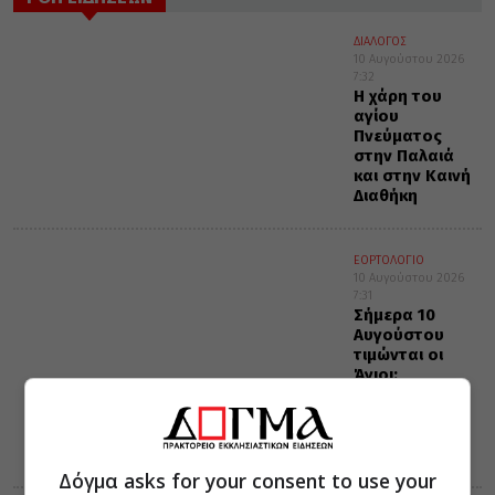
ΔΙΑΛΟΓΟΣ
10 Αυγούστου 2026
7:32
Η χάρη του
αγίου
Πνεύματος
στην Παλαιά
και στην Καινή
Διαθήκη
ΕΟΡΤΟΛΟΓΙΟ
10 Αυγούστου 2026
7:31
Σήμερα 10
Αυγούστου
τιμώνται οι
Άγιοι:
Λαυρέντιος,
Ξύστος πάπας
Ρώμης και
Ιππόλυτος
Δόγμα asks for your consent to use your