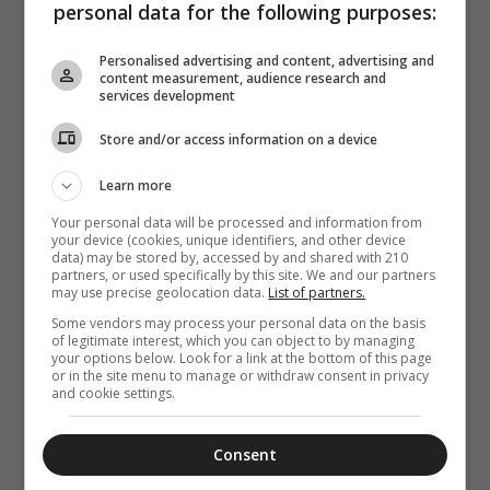
personal data for the following purposes:
VIDEOS
ΔΙΑΦΟΡΑ
10 Αυγούστου 2026
Personalised advertising and content, advertising and
0:42
Πώς διαβάζω
content measurement, audience research and
services development
Μεσονυκτικό
(Βίντεο)
Store and/or access information on a device
Learn more
Your personal data will be processed and information from
your device (cookies, unique identifiers, and other device
data) may be stored by, accessed by and shared with 210
partners, or used specifically by this site. We and our partners
may use precise geolocation data.
List of partners.
Some vendors may process your personal data on the basis
of legitimate interest, which you can object to by managing
your options below. Look for a link at the bottom of this page
or in the site menu to manage or withdraw consent in privacy
and cookie settings.
Consent