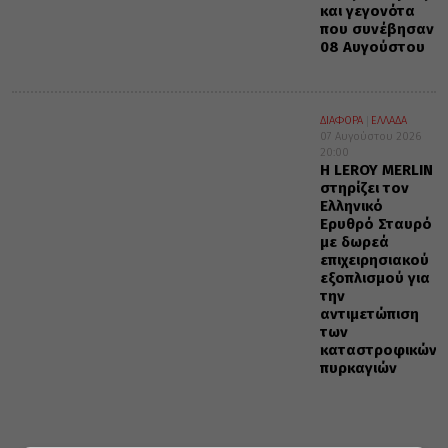
και γεγονότα
που συνέβησαν
08 Αυγούστου
ΔΙΑΦΟΡΑ
ΕΛΛΑΔΑ
07 Αυγούστου 2026
20:00
Η LEROY MERLIN
στηρίζει τον
Ελληνικό
Ερυθρό Σταυρό
με δωρεά
επιχειρησιακού
εξοπλισμού για
την
αντιμετώπιση
των
καταστροφικών
πυρκαγιών