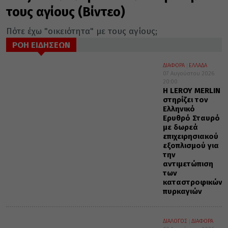
τους αγίους (Βίντεο)
Πότε έχω "οικειότητα" με τους αγίους;
ΡΟΗ ΕΙΔΗΣΕΩΝ
ΔΙΑΦΟΡΑ
ΕΛΛΑΔΑ
07 Αυγούστου 2026
20:00
Η LEROY MERLIN
στηρίζει τον
Ελληνικό
Ερυθρό Σταυρό
με δωρεά
επιχειρησιακού
εξοπλισμού για
την
αντιμετώπιση
των
καταστροφικών
πυρκαγιών
ΔΙΑΛΟΓΟΣ
ΔΙΑΦΟΡΑ