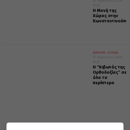
07 Αυγούστου 2026
19:40
Η Μονή της
Χώρας στην
Κωνσταντινούπο
ΔΙΑΦΟΡΑ
ΕΛΛΑΔΑ
07 Αυγούστου 2026
19:25
Η “Κιβωτός της
Ορθοδοξίας” σε
όλα τα
περίπτερα