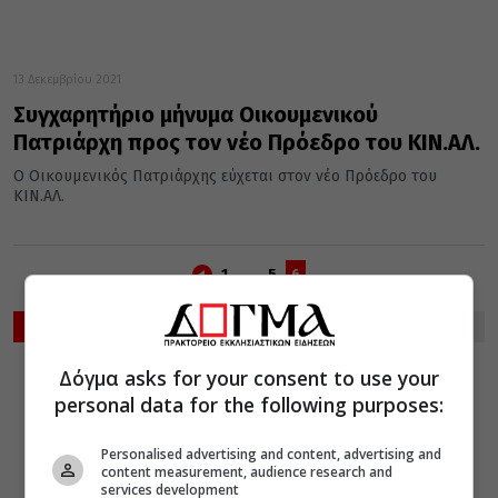
13 Δεκεμβρίου 2021
Συγχαρητήριο μήνυμα Οικουμενικού
Πατριάρχη προς τον νέο Πρόεδρο του ΚΙΝ.ΑΛ.
Ο Οικουμενικός Πατριάρχης εύχεται στον νέο Πρόεδρο του
ΚΙΝ.ΑΛ.
1
…
5
6
ΡΟΗ ΕΙΔΗΣΕΩΝ
Δόγμα asks for your consent to use your
ΔΙΑΛΟΓΟΣ
06 Αυγούστου 2026
personal data for the following purposes:
12:32
Ιδού βαδίζω
προς Θεία
Personalised advertising and content, advertising and
Κοινωνία
content measurement, audience research and
services development