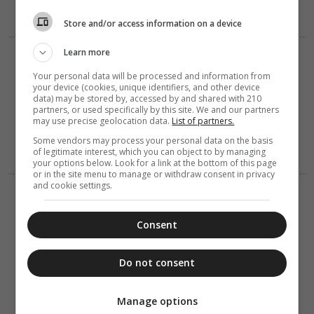
Store and/or access information on a device
Learn more
ΔΙΑΦΟΡΑ
06 Αυγούστου 2026
Your personal data will be processed and information from
12:31
your device (cookies, unique identifiers, and other device
Ανήμερα του
data) may be stored by, accessed by and shared with 210
Σωτήρος
partners, or used specifically by this site. We and our partners
μαγειρεύουμε
may use precise geolocation data.
List of partners.
μπαρμπούνια
Some vendors may process your personal data on the basis
μαρινάτα
of legitimate interest, which you can object to by managing
your options below. Look for a link at the bottom of this page
or in the site menu to manage or withdraw consent in privacy
and cookie settings.
ΔΙΑΦΟΡΑ
ΕΛΛΑΔΑ
06 Αυγούστου 2026
10:27
Consent
Μη χάσετε
σήμερα, την
“Κιβωτό της
Do not consent
Ορθοδοξίας”,
σε όλα τα
περίπτερα
Manage options