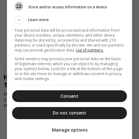
Store and/or access information on a device
Learn more
Your personal data will be processed and information from
your device (cookies, unique identifiers, and other device
data) may be stored by, accessed by and shared with 210
partners, or used specifically by this site. We and our partners
may use precise geolocation data.
List of partners.
Some vendors may process your personal data on the basis
of legitimate interest, which you can object to by managing
27 Ιανουαρίου 2022
your options below. Look for a link at the bottom of this page
or in the site menu to manage or withdraw consent in privacy
Η Ελλάδα τιμώμενη χώρα στην 53η Διεθνή
and cookie settings.
Έκθεση Βιβλίου Καΐρου
Με ιδιαίτερες αξιώσεις και υψηλές προσδοκίες από τους
Consent
διοργανωτές, ο πρωθυπουργός της Αιγύπτου κ. Μοστάφα
Ματμπούλι και η υπουργός...
Do not consent
Manage options