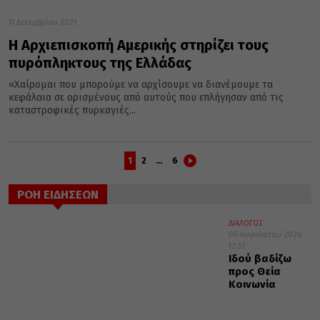
11 Δεκεμβρίου 2021
Η Αρχιεπισκοπή Αμερικής στηρίζει τους
πυρόπληκτους της Ελλάδας
«Χαίρομαι που μπορούμε να αρχίσουμε να διανέμουμε τα
κεφάλαια σε ορισμένους από αυτούς που επλήγησαν από τις
καταστροφικές πυρκαγιές...
1
2
…
6
ΡΟΗ ΕΙΔΗΣΕΩΝ
ΔΙΑΛΟΓΟΣ
06 Αυγούστου 2026
12:32
Ιδού βαδίζω
προς Θεία
Κοινωνία