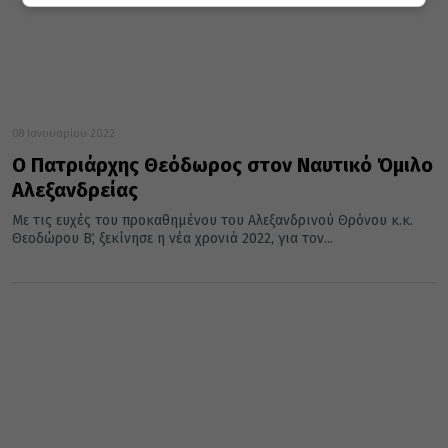
08 Ιανουαρίου 2022
Ο Πατριάρχης Θεόδωρος στον Ναυτικό Όμιλο
Αλεξανδρείας
Με τις ευχές του προκαθημένου του Αλεξανδρινού Θρόνου κ.κ.
Θεοδώρου Β΄, ξεκίνησε η νέα χρονιά 2022, για τον...