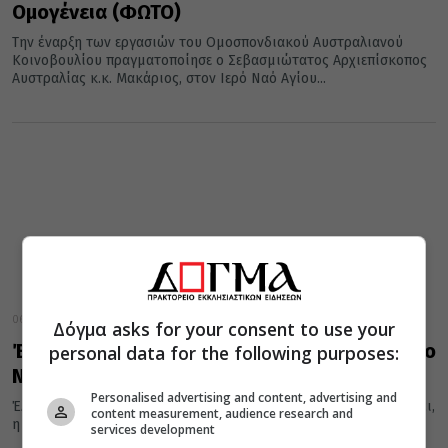
Ομογένεια (ΦΩΤΟ)
Την έναρξη των εργασιών του Ομοσπονδιακού Αυστραλιανού
Κοινοβουλίου πραγματοποίησε ο Σεβασμιώτατος Αρχιεπίσκοπος
Αυστραλίας κ.κ. Μακάριος, στον Ιερό Ναό Αγίου...
06 Φεβρουαρίου 2022
Δόγμα asks for your consent to use your
Έλληνες στη βορειότερη πόλη του κόσμου, το
personal data for the following purposes:
Νορίλσκ
Personalised advertising and content, advertising and
Έλληνες στο Νορίλσκ, τη βορειότερη πόλη του κόσμου. Ο Σεργκέι,
content measurement, audience research and
η Ελένη και η Κασσάνδρα κρατούν τα ηνία της...
services development