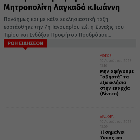
Μητροπολίτη Λαγκαδά κ.Ιωάννη
Πανδήμως και με κάθε εκκλησιαστική τάξη
εορτάσθηκε την 7η Ιανουαρίου ε.έ, η Συναξις του
Τιμίου και Ενδόξου Προφήτου Προδρόμου...
ΡΟΗ ΕΙΔΗΣΕΩΝ
VIDEOS
10 Αυγούστου 2026
13:10
Μην αφήνουμε
“σβηστά” τα
εξωκκλήσια
στην επαρχία
(Βίντεο)
ΔΙΑΦΟΡΑ
10 Αυγούστου 2026
13:09
Τί σημαίνει
Όσιος και