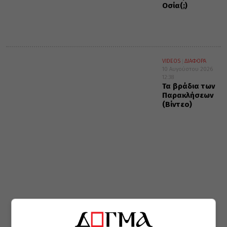
Οσία(;)
VIDEOS
ΔΙΑΦΟΡΑ
10 Αυγούστου 2026
12:38
Τα βράδια των
Παρακλήσεων
(Βίντεο)