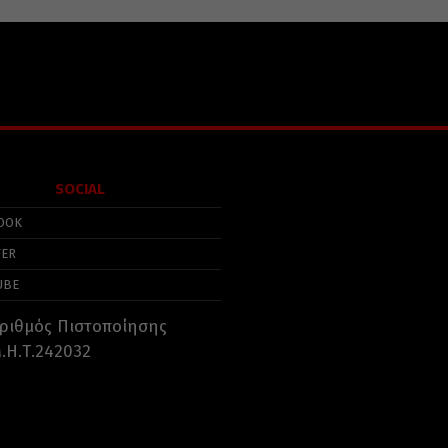
SOCIAL
OOK
TER
UBE
ριθμός Πιστοποίησης
.Η.Τ.242032