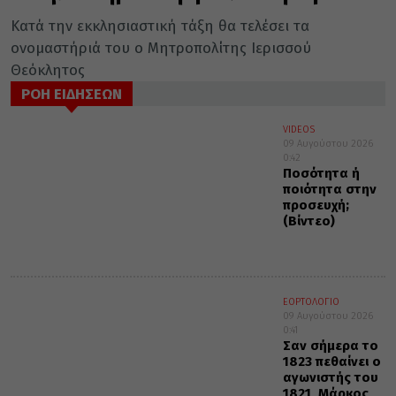
Κατά την εκκλησιαστική τάξη θα τελέσει τα
ονομαστήριά του ο Μητροπολίτης Ιερισσού
Θεόκλητος
ΡΟΗ ΕΙΔΗΣΕΩΝ
VIDEOS
09 Αυγούστου 2026
0:42
Ποσότητα ή
ποιότητα στην
προσευχή;
(Βίντεο)
ΕΟΡΤΟΛΟΓΙΟ
09 Αυγούστου 2026
0:41
Σαν σήμερα το
1823 πεθαίνει ο
αγωνιστής του
1821, Μάρκος