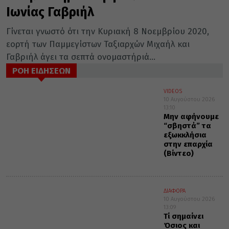
Ιωνίας Γαβριήλ
Γίνεται γνωστό ότι την Κυριακή 8 Νοεμβρίου 2020,
εορτή των Παμμεγίστων Ταξιαρχών Μιχαήλ και
Γαβριήλ άγει τα σεπτά ονομαστήριά...
ΡΟΗ ΕΙΔΗΣΕΩΝ
VIDEOS
10 Αυγούστου 2026
13:10
Μην αφήνουμε
“σβηστά” τα
εξωκκλήσια
στην επαρχία
(Βίντεο)
ΔΙΑΦΟΡΑ
10 Αυγούστου 2026
13:09
Τί σημαίνει
Όσιος και