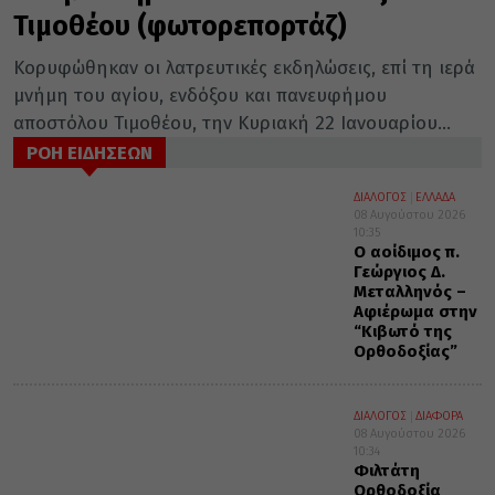
Τιμοθέου (φωτορεπορτάζ)
Κορυφώθηκαν οι λατρευτικές εκδηλώσεις, επί τη ιερά
μνήμη του αγίου, ενδόξου και πανευφήμου
αποστόλου Τιμοθέου, την Κυριακή 22 Ιανουαρίου...
ΡΟΗ ΕΙΔΗΣΕΩΝ
ΔΙΑΛΟΓΟΣ
ΕΛΛΑΔΑ
08 Αυγούστου 2026
10:35
Ο αοίδιμος π.
Γεώργιος Δ.
Μεταλληνός –
Αφιέρωμα στην
“Κιβωτό της
Ορθοδοξίας”
ΔΙΑΛΟΓΟΣ
ΔΙΑΦΟΡΑ
08 Αυγούστου 2026
10:34
Φιλτάτη
Ορθοδοξία