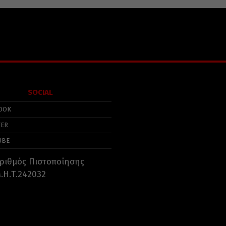
SOCIAL
OOK
TER
UBE
ριθμός Πιστοποίησης
.Η.Τ.242032