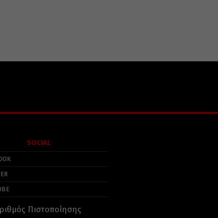
SOCIAL
OOK
TER
UBE
ριθμός Πιστοποίησης