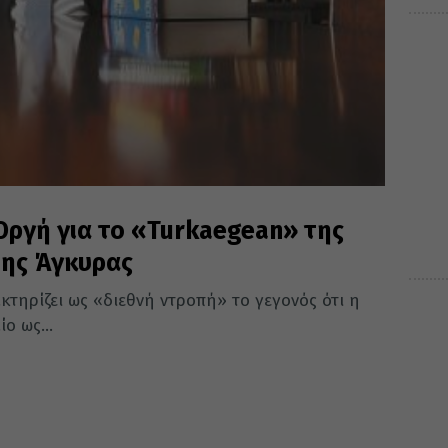
Οργή για το «Turkaegean» της
της Άγκυρας
τηρίζει ως «διεθνή ντροπή» το γεγονός ότι η
ο ως...