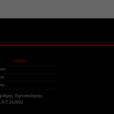
SOCIAL
OOK
TER
UBE
ριθμός Πιστοποίησης
.Η.Τ.242032