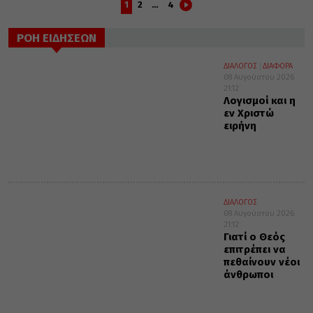
1
2
…
4
ΡΟΗ ΕΙΔΗΣΕΩΝ
ΔΙΑΛΟΓΟΣ
ΔΙΑΦΟΡΑ
08 Αυγούστου 2026
21:12
Λογισμοί και η
εν Χριστώ
ειρήνη
ΔΙΑΛΟΓΟΣ
08 Αυγούστου 2026
21:12
Γιατί ο Θεός
επιτρέπει να
πεθαίνουν νέοι
άνθρωποι