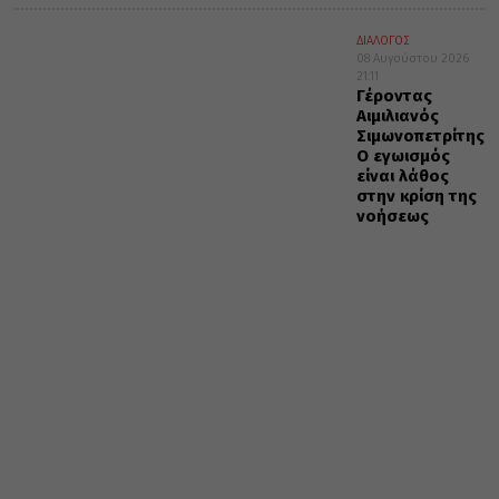
ΔΙΑΛΟΓΟΣ
08 Αυγούστου 2026
21:11
Γέροντας
Αιμιλιανός
Σιμωνοπετρίτης:
Ο εγωισμός
είναι λάθος
στην κρίση της
νοήσεως