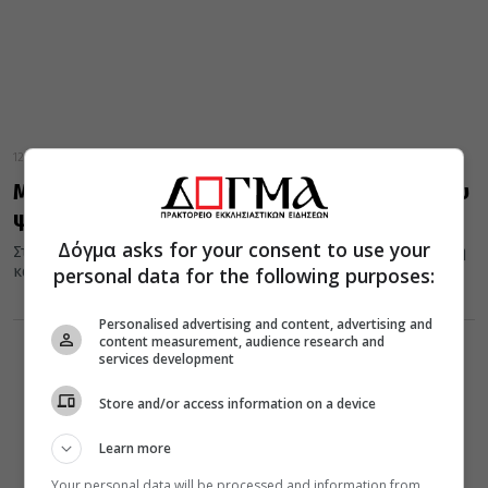
12 Απριλίου 2019
Μύθοι και θρύλοι για τον Ακάθιστο Ύμνο που
ψάλλεται απόψε
Δόγμα asks for your consent to use your
Στο άκουσμά του, οι πιστοί όρθιοι, με ευλάβεια, αποτείνουν τιμή
personal data for the following purposes:
και εκφράζουν ευχαριστία προς τη μητέρα όλων, την Παναγία....
Personalised advertising and content, advertising and
content measurement, audience research and
services development
Store and/or access information on a device
Learn more
Your personal data will be processed and information from