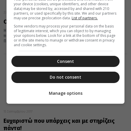
your device (cookies, unique identifiers, and other device
data) may be stored by, accessed by and shared with 210
22 Φεβρουαρίου 2019
partners, or used specifically by this site. We and our partners
may use precise geolocation data.
List of partners.
Ο κατάσκοπος των ΗΠΑ που έγινε παπάς
Some vendors may process your personal data on the basis
Η συγκλονιστική ιστορία του π. Αρη Μητράκου, που ήταν χρόνια
of legitimate interest, which you can object to by managing
your options below. Look for a link at the bottom of this page
πιλότος μαχητικών αεροσκαφών την περίοδο του Ψυχρού
or in the site menu to manage or withdraw consent in privacy
Πολέμου και...
and cookie settings.
Consent
Do not consent
Manage options
15 Σεπτεμβρίου 2017
Ευχαριστώ που υπάρχεις και με στηρίζεις
πάντα!