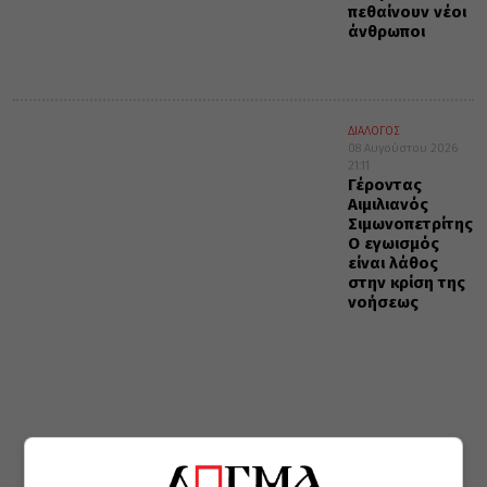
πεθαίνουν νέοι
άνθρωποι
ΔΙΑΛΟΓΟΣ
08 Αυγούστου 2026
21:11
Γέροντας
Αιμιλιανός
Σιμωνοπετρίτης:
Ο εγωισμός
είναι λάθος
στην κρίση της
νοήσεως