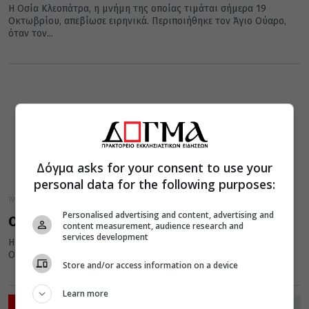
Η Οσία Κλεοπάτρα, η μνήμη της οποίας τιμάται σήμερα 19
Οκτωβρίου, απεβίωσε ειρηνικά. Περιποιήθηκε τον Άγιο Ούαρο,
όταν τον...
Δόγμα asks for your consent to use your
personal data for the following purposes:
19 Οκτωβρίου 2016
Personalised advertising and content, advertising and
Οσία Κλεοπάτρα, εορτάζει 19 Οκτωβρίου
content measurement, audience research and
services development
Η Οσία Κλεοπάτρα, η οποία τιμάται από την Εκκλησία στις 19
Οκτωβρίου έκαστου έτους, απεβίωσε ειρηνικά.
Store and/or access information on a device
Learn more
ΡΟΗ ΕΙΔΗΣΕΩΝ