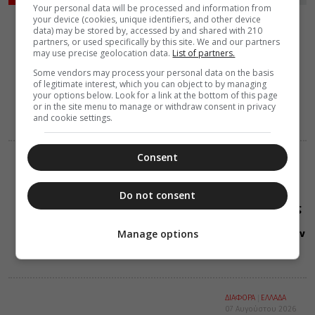
Your personal data will be processed and information from
your device (cookies, unique identifiers, and other device
VIDEOS
data) may be stored by, accessed by and shared with 210
08 Αυγούστου 2026
partners, or used specifically by this site. We and our partners
0:40
may use precise geolocation data.
List of partners.
Οι λογισμοί
μπορεί να σε
Some vendors may process your personal data on the basis
τρελάνουν
of legitimate interest, which you can object to by managing
your options below. Look for a link at the bottom of this page
(Βίντεο)
or in the site menu to manage or withdraw consent in privacy
and cookie settings.
Consent
ΕΟΡΤΟΛΟΓΙΟ
08 Αυγούστου 2026
0:39
Do not consent
Σαν σήμερα:
Όλες οι εορτές
και γεγονότα
Manage options
που συνέβησαν
08 Αυγούστου
ΔΙΑΦΟΡΑ
ΕΛΛΑΔΑ
07 Αυγούστου 2026