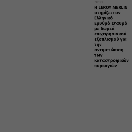
20:00
Η LEROY MERLIN
στηρίζει τον
Ελληνικό
Ερυθρό Σταυρό
με δωρεά
επιχειρησιακού
εξοπλισμού για
την
αντιμετώπιση
των
καταστροφικών
πυρκαγιών