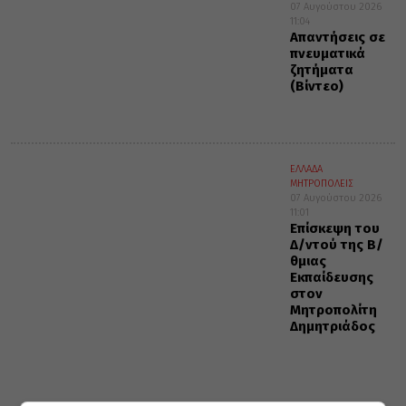
07 Αυγούστου 2026
11:04
Απαντήσεις σε
πνευματικά
ζητήματα
(Βίντεο)
ΕΛΛΑΔΑ
ΜΗΤΡΟΠΟΛΕΙΣ
07 Αυγούστου 2026
11:01
Επίσκεψη του
Δ/ντού της Β/
θμιας
Εκπαίδευσης
στον
Μητροπολίτη
Δημητριάδος