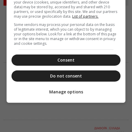
ΡΟΗ ΕΙΔΗΣΕΩΝ
your device (cookies, unique identifiers, and other device
data) may be stored by, accessed by and shared with 210
partners, or used specifically by this site. We and our partners
VIDEOS
ΔΙΑΦΟΡΑ
may use precise geolocation data.
List of partners.
08 Αυγούστου 2026
15:28
Some vendors may process your personal data on the basis
Κι αν έπεσες,
of legitimate interest, which you can object to by managing
σήκω (Βίντεο)
your options below. Look for a link at the bottom of this page
or in the site menu to manage or withdraw consent in privacy
and cookie settings.
Consent
ΔΙΑΛΟΓΟΣ
ΔΙΑΦΟΡΑ
Do not consent
08 Αυγούστου 2026
15:15
Γέρων Εφραίμ:
Η νηστεία
Manage options
ΔΙΑΦΟΡΑ
ΕΛΛΑΔΑ