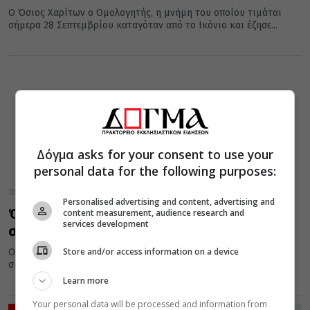
Ο Όσιος Χαρίτων ο Ομολογητής, η μνήμη του οποίου τιμάται
σήμερα 28 Σεπτεμβρίου καταγόταν από το Ικόνιο και έζησε...
Δόγμα asks for your consent to use your
personal data for the following purposes:
28 Σεπτεμβρίου 2016
Personalised advertising and content, advertising and
Όσιος Χαρίτων ο Ομολογητής, τιμάται
content measurement, audience research and
services development
σήμερα 28 Σεπτεμβρίου
Store and/or access information on a device
Ο Όσιος Χαρίτων ο Ομολογητής, η μνήμη του οποίου τιμάται
σήμερα 28 Σεπτεμβρίου καταγόταν από το Ικόνιο και έζησε...
Learn more
Your personal data will be processed and information from