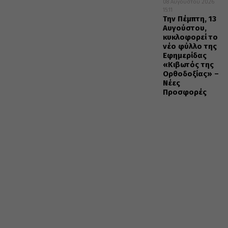
08 Αυγούστου 2026
15:11
Την Πέμπτη, 13
Αυγούστου,
κυκλοφορεί το
νέο φύλλο της
Εφημερίδας
«Κιβωτός της
Ορθοδοξίας» –
Νέες
Προσφορές