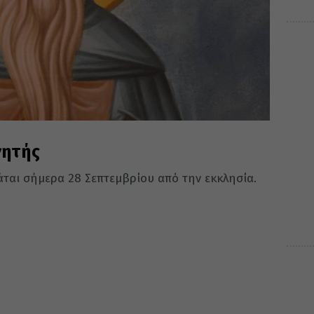
γητής
άται σήμερα 28 Σεπτεμβρίου από την εκκλησία.