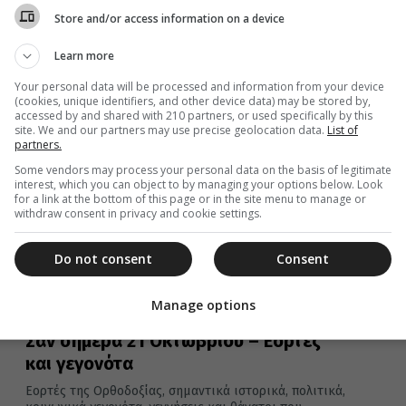
κοινωνικά γεγονότα, γεννήσεις και θάνατοι που
Store and/or access information on a device
συνέβησαν σαν σήμερα 21 Οκτωβρίου.
Learn more
Your personal data will be processed and information from your device
(cookies, unique identifiers, and other device data) may be stored by,
21 Οκτωβρίου 2019
accessed by and shared with 210 partners, or used specifically by this
site. We and our partners may use precise geolocation data.
List of
Εορτές και γεγονότα που συνέβησαν
partners.
σαν σήμερα 21 Οκτωβρίου
Some vendors may process your personal data on the basis of legitimate
interest, which you can object to by managing your options below. Look
Εορτές της Ορθοδοξίας, σημαντικά ιστορικά, πολιτικά,
for a link at the bottom of this page or in the site menu to manage or
κοινωνικά γεγονότα, γεννήσεις και θάνατοι που
withdraw consent in privacy and cookie settings.
συνέβησαν σαν σήμερα 21 Οκτωβρίου.
Do not consent
Consent
Manage options
21 Οκτωβρίου 2018
Σαν σήμερα 21 Οκτωβρίου – Εορτές
και γεγονότα
Εορτές της Ορθοδοξίας, σημαντικά ιστορικά, πολιτικά,