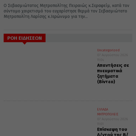
Ο Σεβασμιώτατος Μητροπολίτης Πειραιώς κ.Σεραφείμ, κατά τον
σύντομο χαιρετισμό του ευχαρίστησε θερμά τον Σεβασμιώτατο
Μητροπολίτη Λαρίσης κ.Ιερώνυμο για την...
ΡΟΗ ΕΙΔΗΣΕΩΝ
Uncategorized
07 Αυγούστου 2026
11:04
Απαντήσεις σε
πνευματικά
ζητήματα
(Βίντεο)
ΕΛΛΑΔΑ
ΜΗΤΡΟΠΟΛΕΙΣ
07 Αυγούστου 2026
11:01
Επίσκεψη του
Δ/ντού της Β/