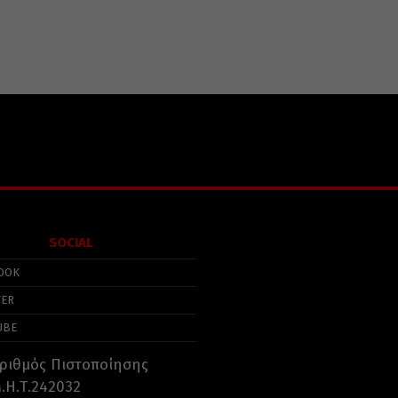
SOCIAL
OOK
TER
UBE
ριθμός Πιστοποίησης
.Η.Τ.242032