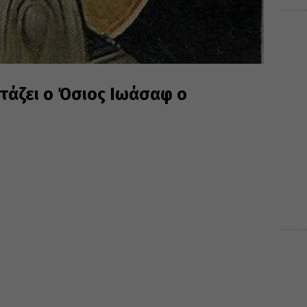
ρτάζει ο Όσιος Ιωάσαφ ο