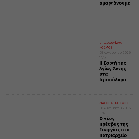
αμαρτάνουμε
Uncategorized
ΚΟΣΜΟΣ
08 Αυγούστου 2026
17:45
Η Εορτή της
Αγίας Άννης
στα
Ιεροσόλυμα
ΔΙΑΦΟΡΑ
ΚΟΣΜΟΣ
08 Αυγούστου 2026
16:45
Ο νέος
Πρέσβυς της
Γεωργίας στο
Πατριαρχείο