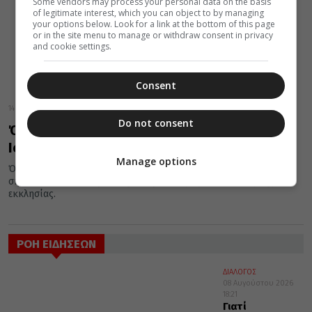
Some vendors may process your personal data on the basis
of legitimate interest, which you can object to by managing
your options below. Look for a link at the bottom of this page
or in the site menu to manage or withdraw consent in privacy
and cookie settings.
Consent
14 Ιουλίου 2016
Do not consent
Όσιος Νικόδημος ο Αγιορείτης, εορτάζει 14
Ιουλίου
Manage options
Όσιος Νικόδημος ο Αγιορείτης, τη μνήμη του οποίου τιμά
σήμερα 14 Ιουλίου η Εκκλησία, ήταν σοφός διδάσκαλος της
εκκλησίας.
ΡΟΗ ΕΙΔΗΣΕΩΝ
ΔΙΑΛΟΓΟΣ
08 Αυγούστου 2026
18:21
Γιατί