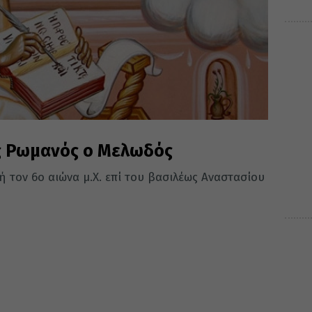
ος Ρωμανός ο Μελωδός
 τον 6ο αιώνα μ.Χ. επί του βασιλέως Αναστασίου