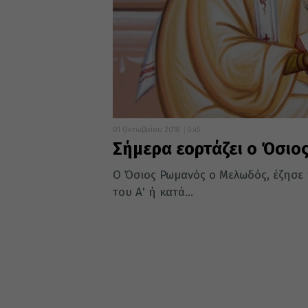
01 Οκτωβρίου 2018
0:45
Σήμερα εορτάζει ο Όσι
Ο Όσιος Ρωμανός ο Μελωδός, έζησε ή
του Α' ή κατά...