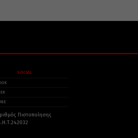
SOCIAL
OOK
TER
UBE
ριθμός Πιστοποίησης
.Η.Τ.242032