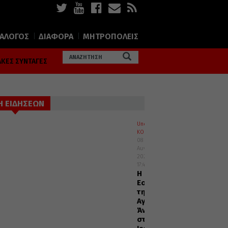
ΙΑΛΟΓΟΣ
ΔΙΑΦΟΡΑ
ΜΗΤΡΟΠΟΛΕΙΣ
ΚΕΣ ΣΥΝΤΑΓΕΣ
Η ΕΙΔΗΣΕΩΝ
Uncategorized
ΚΟΣΜΟΣ
08
Αυγούστου
2026
17:45
Η
Εορτή
της
Αγίας
Άννης
στα