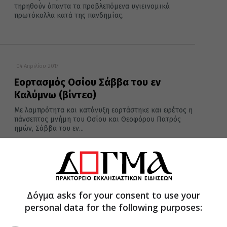
τηρηθούν άπαντα τα προβλεπόμενα υγιεινομικά
πρωτόκολλα κατά της πανδημίας.
04 Απριλίου 2017
Εορτασμός Οσίου Σάββα του εν
Καλύμνω (βίντεο)
Με λαμπρότητα και κατάνυξη εορτάστηκε και εφέτος η
πάνσεπτος μνήμη του Οσίου και Θεοφόρου Πατρός
ημών, Σάββα του εν...
Δόγμα asks for your consent to use your
personal data for the following purposes: