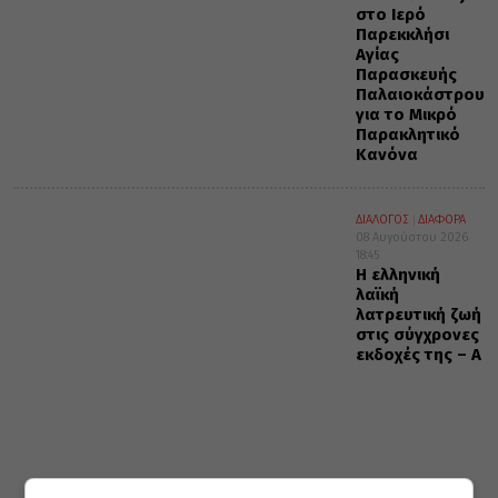
στο Ιερό
Παρεκκλήσι
Αγίας
Παρασκευής
Παλαιοκάστρου
για το Μικρό
Παρακλητικό
Κανόνα
ΔΙΑΛΟΓΟΣ
ΔΙΑΦΟΡΑ
08 Αυγούστου 2026
18:45
Η ελληνική
λαϊκή
λατρευτική ζωή
στις σύγχρονες
εκδοχές της – Α΄