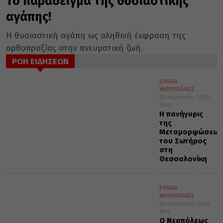
Το παράδειγμα της θυσιαστικής
αγάπης!
Η θυσιαστική αγάπη ως αληθινή έκφραση της
ορθοπραξίας στην πνευματική ζωή.
ΡΟΗ ΕΙΔΗΣΕΩΝ
ΕΛΛΑΔΑ
ΜΗΤΡΟΠΟΛΕΙΣ
08 Αυγούστου 2026
19:10
Η πανήγυρις
της
Μεταμορφώσεως
του Σωτήρος
στη
Θεσσαλονίκη
ΕΛΛΑΔΑ
ΜΗΤΡΟΠΟΛΕΙΣ
08 Αυγούστου 2026
18:55
Ο Νεαπόλεως